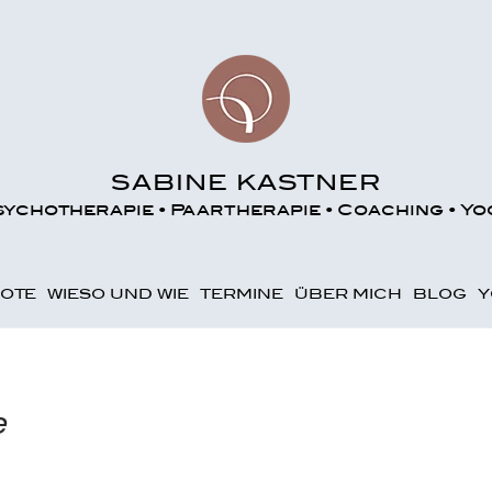
SABINE KASTNER
sychotherapie • Paartherapie • Coaching • Yo
OTE
WIESO UND WIE
TERMINE
ÜBER MICH
BLOG
Y
e